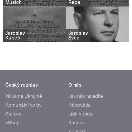
Musich
Řepa
Jaroslav
Jaroslav
Kubeš
Švec
Český rozhlas
O nás
Válka na Ukrajině
Jak nás naladíte
Komunální volby
Nápověda
Stanice
Lidé v rádiu
eShop
Kariéra
Kontakt