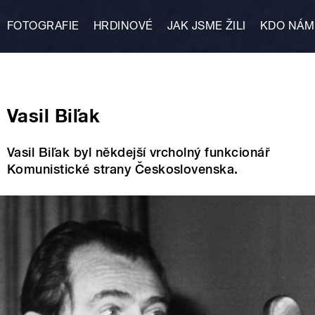
Přejít k hlavnímu obsahu
FOTOGRAFIE
HRDINOVÉ
JAK JSME ŽILI
KDO NÁM
Vasil Biľak
Vasil Biľak byl někdejší vrcholný funkcionář
Komunistické strany Československa.