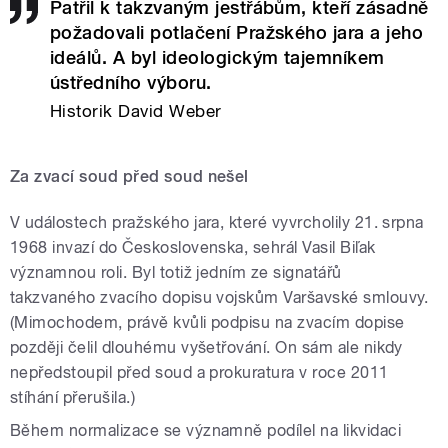
Patřil k takzvaným jestřábům, kteří zásadně
požadovali potlačení Pražského jara a jeho
ideálů. A byl ideologickým tajemníkem
ústředního výboru.
Historik David Weber
Za zvací soud před soud nešel
V událostech pražského jara, které vyvrcholily 21. srpna
1968 invazí do Československa, sehrál Vasil Biľak
významnou roli. Byl totiž jedním ze signatářů
takzvaného zvacího dopisu vojskům Varšavské smlouvy.
(Mimochodem, právě kvůli podpisu na zvacím dopise
později čelil dlouhému vyšetřování. On sám ale nikdy
nepředstoupil před soud a prokuratura v roce 2011
stíhání přerušila.)
Během normalizace se významně podílel na likvidaci