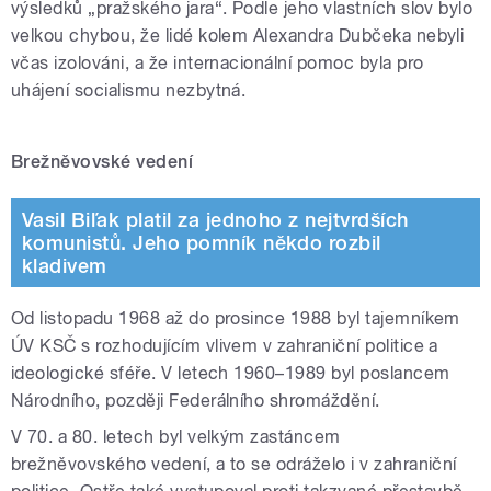
výsledků „pražského jara“. Podle jeho vlastních slov bylo
velkou chybou, že lidé kolem Alexandra Dubčeka nebyli
včas izolováni, a že internacionální pomoc byla pro
uhájení socialismu nezbytná.
Brežněvovské vedení
Vasil Biľak platil za jednoho z nejtvrdších
komunistů. Jeho pomník někdo rozbil
kladivem
Od listopadu 1968 až do prosince 1988 byl tajemníkem
ÚV KSČ s rozhodujícím vlivem v zahraniční politice a
ideologické sféře. V letech 1960–1989 byl poslancem
Národního, později Federálního shromáždění.
V 70. a 80. letech byl velkým zastáncem
brežněvovského vedení, a to se odráželo i v zahraniční