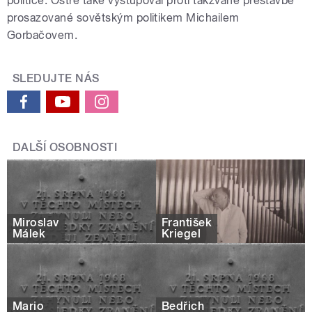
politice. Ostře také vystupoval proti takzvané přestavbě
prosazované sovětským politikem Michailem
Gorbačovem.
SLEDUJTE NÁS
DALŠÍ OSOBNOSTI
Miroslav
František
Málek
Kriegel
Mario
Bedřich